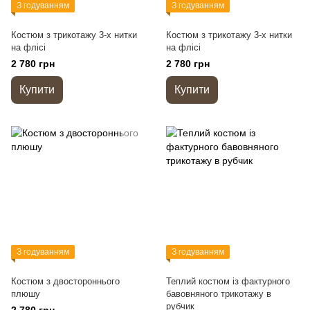
З годуванням
З годуванням
Костюм з трикотажу 3-х нитки
Костюм з трикотажу 3-х нитки
на флісі
на флісі
2 780 грн
2 780 грн
Купити
Купити
З годуванням
З годуванням
Костюм з двостороннього
Теплий костюм із фактурного
плюшу
бавовняного трикотажу в
рубчик