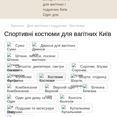
Каталог
Для вагітних і годуючих
Костюми
Спортивні костюми для вагітних Київ
Сукні
Джинси для вагітних
Штани, легінси, лосини
Світшоти, джемпери, светри
Сорочки, блузки
Футболки
Костюми
Шорти, спідниці
Комбінезони
Верхній одяг
Білизна
Одяг для дому та сну
Колготи
Подушки та аксесуари
Купальники