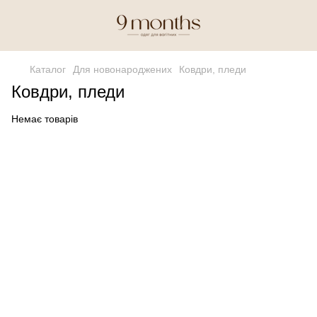
Каталог
Для новонароджених
Ковдри, пледи
Ковдри, пледи
Немає товарів