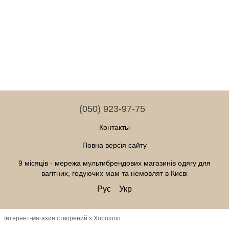
(050) 923-97-75
Контакты
Повна версія сайту
9 місяців - мережа мультибрендових магазинів одягу для
вагітних, годуючих мам та немовлят в Києві
Рус
Укр
Інтернет-магазин створений з Хорошоп