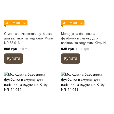
З годуванням
З годуванням
Стильна трикотажна футболка
Молодіжна бавовняна
для вагітних та годуючих Muse
футболка в смужку для
NR-35.016
вагітних та годуючих Kirby NR-
25.014
808 грн
935 грн
950 грн
1 100 грн
Купити
Купити