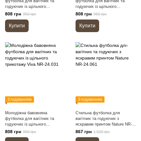
футболка для вагітних та
футболка для вагітних та
годуючих із щільного
годуючих із щільного
трикотажу Viva NR-25.032
трикотажу Viva NR-25.041
808 грн
808 грн
950 грн
950 грн
Купити
Купити
З годуванням
З годуванням
Молодіжна бавовняна
Стильна футболка для
футболка для вагітних та
вагітних та годуючих з
годуючих із щільного
яскравим принтом Nature NR-
трикотажу Viva NR-24.031
24.061
808 грн
867 грн
950 грн
1 020 грн