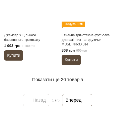
З годуванням
Джемпер з щільного
Стильна трикотажна футболка
бавовняного трикотажу
для вагітних та годуючих
MUSE NR-33.014
1 003 грн
1 180 грн
808 грн
950 грн
Купити
Купити
Показати ще 20 товарів
Назад
Вперед
1
з 3