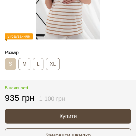
З годуванням
Розмір
S
M
L
XL
В наявності
935 грн
1 100 грн
Купити
Замовити швидко