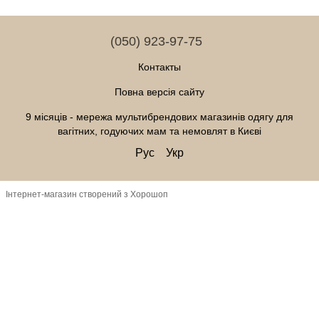
(050) 923-97-75
Контакты
Повна версія сайту
9 місяців - мережа мультибрендових магазинів одягу для
вагітних, годуючих мам та немовлят в Києві
Рус
Укр
Інтернет-магазин створений з Хорошоп