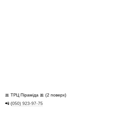
🎀 ТРЦ Піраміда 🎀 (2 поверх)
📲 (
050) 923-97-75