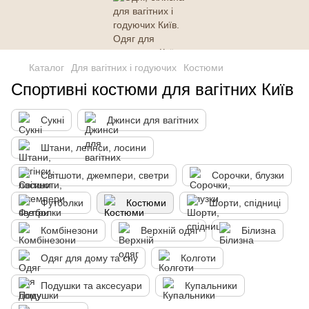
Каталог
Для вагітних і годуючих
Костюми
Спортивні костюми для вагітних Київ
Сукні
Джинси для вагітних
Штани, легінси, лосини
Світшоти, джемпери, светри
Сорочки, блузки
Футболки
Костюми
Шорти, спідниці
Комбінезони
Верхній одяг
Білизна
Одяг для дому та сну
Колготи
Подушки та аксесуари
Купальники