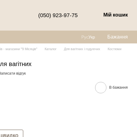
(050) 923-97-75
Мій кошик
Бажання
Рус
Укр
їв - магазини "9 Місяців"
Каталог
Для вагітних і годуючих
Костюми
ля вагітних
аписати відгук
В бажання
 швидко