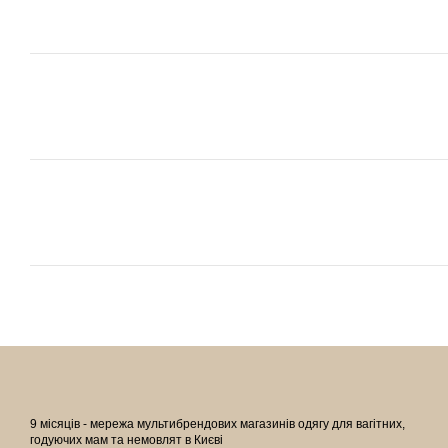
9 місяців - мережа мультибрендових магазинів одягу для вагітних,
годуючих мам та немовлят в Києві