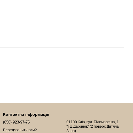
Контактна інформація
(050) 923-97-75
01100 Київ, вул. Біломорська, 1
"ТЦ Даринок" (2 поверх Дитяча
Передзвонити вам?
Зона)