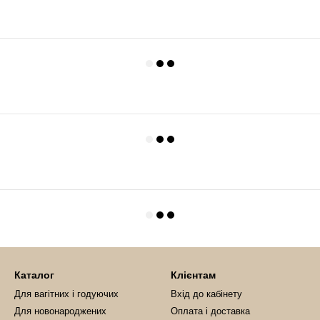
Каталог
Клієнтам
Для вагітних і годуючих
Вхід до кабінету
Для новонароджених
Оплата і доставка