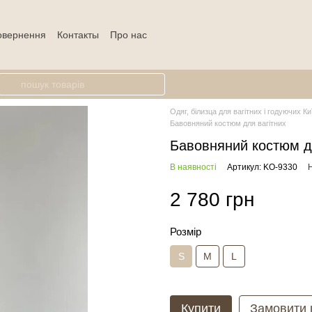
повернення
Контакты
Про нас
Одяг, білизца для вагітних і годуючих Ки
Бавовняний костюм для вагітних
Бавовняний костюм д
В наявності
Артикул: KO-9330
Н
2 780 грн
Розмір
S
M
L
Купити
Замовити