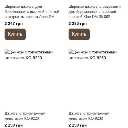
Широкие джинсы для
Широкие джинсы с разрезами
беременных с высокой спинкой
для беременных с высокой
и открытым срезом Anne DM-
спинкой Kloe DM-35.062
35.021
2 247 грн
2 285 грн
Купить
Купить
Джинсы с трикотажным
Джинсы с трикотажным
животиком KO-9220
животиком KO-9230
2 190 грн
2 190 грн