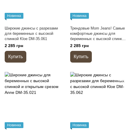
Новинка
Новинка
Широкие джинсы с разрезами
Трендовые Mom Jeans! Самые
для беременных с высокой
комфортные джинсы для
спинкой Kloe DM-35.061
беременных с высокой спинкой
Leyton DM-35.033
2 285 грн
2 285 грн
Купить
Купить
Новинка
Новинка