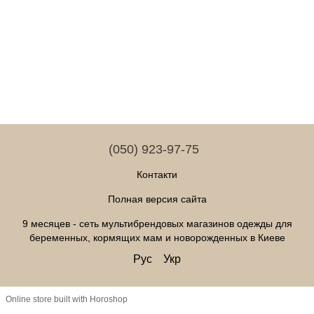
(050) 923-97-75
Контакти
Полная версия сайта
9 месяцев - сеть мультибрендовых магазинов одежды для
беременных, кормящих мам и новорожденных в Киеве
Рус
Укр
Online store built with Horoshop