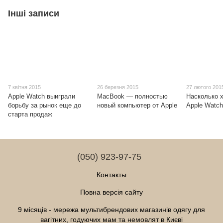
Інші записи
7 квітня 2015
26 березня 2015
27 лютого 201
Apple Watch выиграли
MacBook — полностью
Насколько х
борьбу за рынок еще до
новый компьютер от Apple
Apple Watc
старта продаж
(050) 923-97-75
Контакты
Повна версія сайту
9 місяців - мережа мультибрендових магазинів одягу для
вагітних, годуючих мам та немовлят в Києві