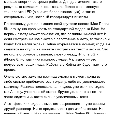
меньше энергии во время работы. Для достижения такого
результата компания использовала более современную
технологию LED (а значит, более экономную), а также
специальный чип, который координирует пиксели.
По-честному, для понимания всей крутости нового iMac Retina
5K, его нужно сравнивать со стандартной моделью iMac. На
первый взгляд может показаться, что разницы никакой нет. И
если смотреть на компьютер с расстояние в метр, то так оно и
будет. Вся магия экрана Retina открывается в момент, когда вы
садитесь на стул и начинаете смотреть на текст и иконки. Это
не столь огромное различие, словно между iPhone 3G и
iPhone 6, но картинка намного лучше. А главное — это
почувствуют ваши глаза. Работать с Retina им будет намного
проще.
Очень сильно заметна разница экрана в момент, когда вы
либо сильно приближаетесь к экрану, либо же увеличиваете
картинку. Разница колоссальная и здесь уже отлично видно,
как Apple улучшила свой экран. Другое дело, что вы не так
часто сидите и читаете сильно увеличенный текст.
А вот фото или видео в высоком разрешение — уже совсем
другой разговор. Ниже представлены два изображения. На
первом обычный iMac, на втором — iMac Retina 5K. Человек,