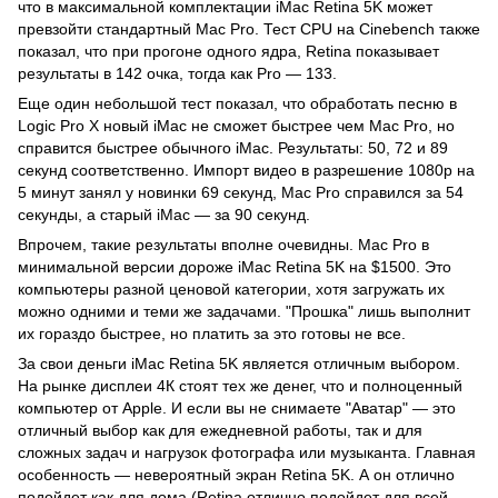
что в максимальной комплектации iMac Retina 5K может
превзойти стандартный Mac Pro. Тест CPU на Cinebench также
показал, что при прогоне одного ядра, Retina показывает
результаты в 142 очка, тогда как Pro — 133.
Еще один небольшой тест показал, что обработать песню в
Logic Pro X новый iMac не сможет быстрее чем Mac Pro, но
справится быстрее обычного iMac. Результаты: 50, 72 и 89
секунд соответственно. Импорт видео в разрешение 1080p на
5 минут занял у новинки 69 секунд, Mac Pro справился за 54
секунды, а старый iMac — за 90 секунд.
Впрочем, такие результаты вполне очевидны. Mac Pro в
минимальной версии дороже iMac Retina 5K на $1500. Это
компьютеры разной ценовой категории, хотя загружать их
можно одними и теми же задачами. "Прошка" лишь выполнит
их гораздо быстрее, но платить за это готовы не все.
За свои деньги iMac Retina 5K является отличным выбором.
На рынке дисплеи 4К стоят тех же денег, что и полноценный
компьютер от Apple. И если вы не снимаете "Аватар" — это
отличный выбор как для ежедневной работы, так и для
сложных задач и нагрузок фотографа или музыканта. Главная
особенность — невероятный экран Retina 5K. А он отлично
подойдет как для дома (Retina отлично подойдет для всей