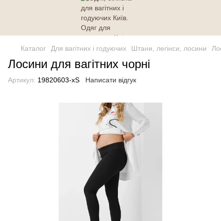
Каталог
Для вагітних і годуючих
Штани, легінси, лосини
Ло
Лосини для вагітних чорні
Артикул:
19820603-xS
Написати відгук