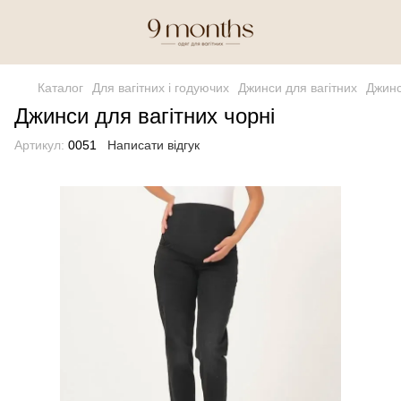
Каталог
Для вагітних і годуючих
Джинси для вагітних
Джинс
Джинси для вагітних чорні
Артикул:
0051
Написати відгук