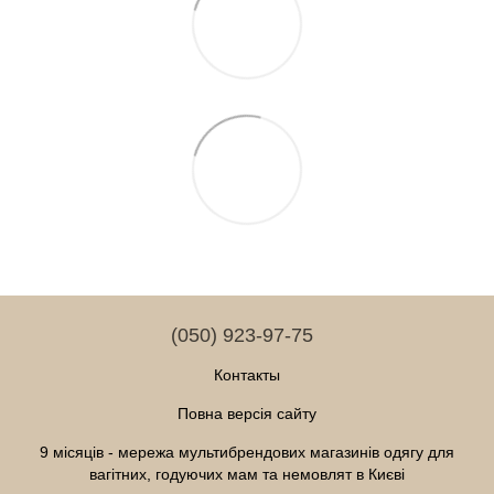
(050) 923-97-75
Контакты
Повна версія сайту
9 місяців - мережа мультибрендових магазинів одягу для
вагітних, годуючих мам та немовлят в Києві