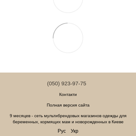
(050) 923-97-75
Контакти
Полная версия сайта
9 месяцев - сеть мультибрендовых магазинов одежды для
беременных, кормящих мам и новорожденных в Киеве
Рус
Укр