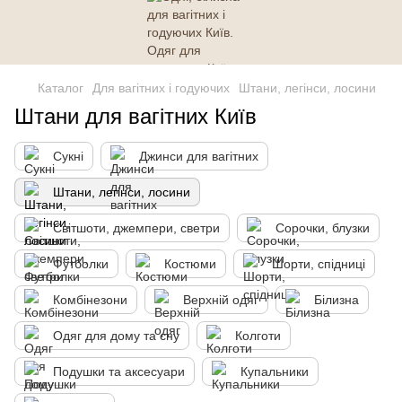
Каталог
Для вагітних і годуючих
Штани, легінси, лосини
Штани для вагітних Київ
Сукні
Джинси для вагітних
Штани, легінси, лосини
Світшоти, джемпери, светри
Сорочки, блузки
Футболки
Костюми
Шорти, спідниці
Комбінезони
Верхній одяг
Білизна
Одяг для дому та сну
Колготи
Подушки та аксесуари
Купальники