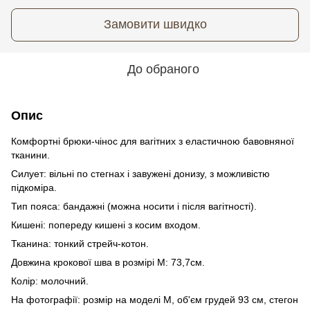
Замовити швидко
До обраного
Опис
Комфортні брюки-чінос для вагітних з еластичною бавовняної
тканини.
Силует: вільні по стегнах і завужені донизу, з можливістю
підкоміра.
Тип пояса: бандажні (можна носити і після вагітності).
Кишені: попереду кишені з косим входом.
Тканина: тонкий стрейч-котон.
Довжина крокової шва в розмірі М: 73,7см.
Колір: молочний.
На фотографії: розмір на моделі М, об'єм грудей 93 см, стегон