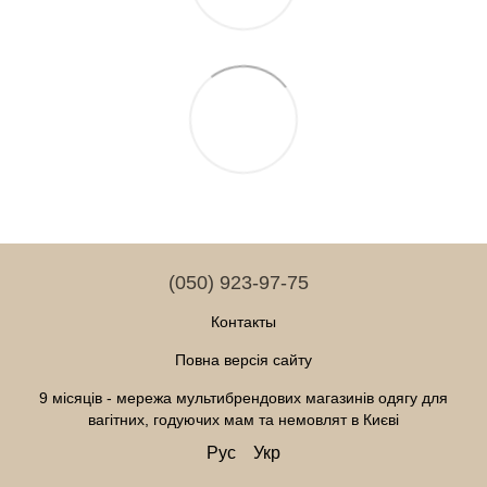
(050) 923-97-75
Контакты
Повна версія сайту
9 місяців - мережа мультибрендових магазинів одягу для
вагітних, годуючих мам та немовлят в Києві
Рус
Укр