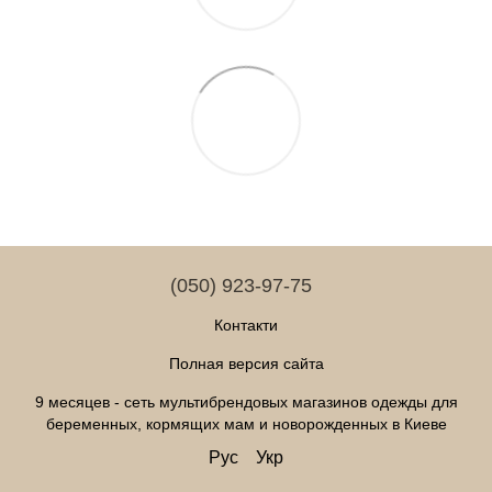
(050) 923-97-75
Контакти
Полная версия сайта
9 месяцев - сеть мультибрендовых магазинов одежды для
беременных, кормящих мам и новорожденных в Киеве
Рус
Укр