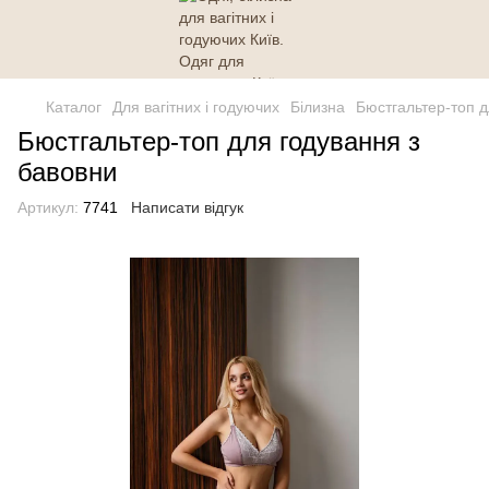
Каталог
Для вагітних і годуючих
Білизна
Бюстгальтер-топ д
Бюстгальтер-топ для годування з
бавовни
Артикул:
7741
Написати відгук