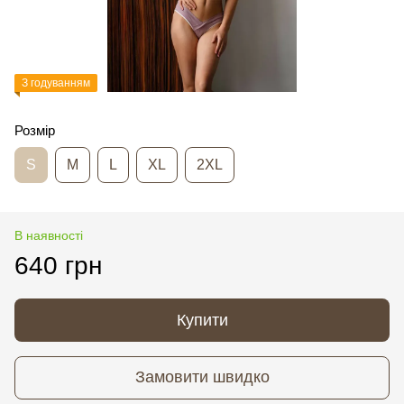
З годуванням
Розмір
S
M
L
XL
2XL
В наявності
640 грн
Купити
Замовити швидко