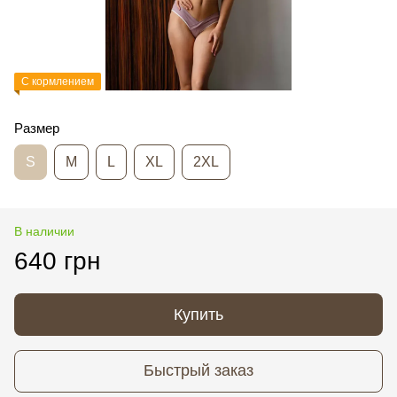
С кормлением
Размер
S
M
L
XL
2XL
В наличии
640 грн
Купить
Быстрый заказ