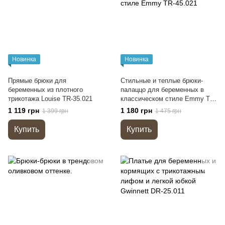
Новинка
Новинка
Прямые брюки для
Стильные и теплые брюки-
беременных из плотного
палаццо для беременных в
трикотажа Louise TR-35.021
классическом стиле Emmy TR-
45.021
1 119 грн
1 180 грн
1 399 грн
1 475 грн
Купить
Купить