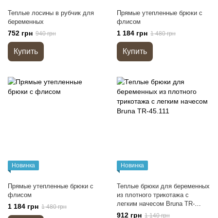
Теплые лосины в рубчик для
Прямые утепленные брюки с
беременных
флисом
752 грн
1 184 грн
940 грн
1 480 грн
Купить
Купить
Новинка
Новинка
Прямые утепленные брюки с
Теплые брюки для беременных
флисом
из плотного трикотажа с
легким начесом Bruna TR-
1 184 грн
1 480 грн
45.111
912 грн
1 140 грн