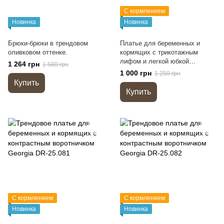
С кормлением
Новинка
Новинка
Брюки-брюки в трендовом
Платье для беременных и
оливковом оттенке.
кормящих с трикотажным
лифом и легкой юбкой
1 264 грн
1 580 грн
Gwinnett DR-25.011
1 000 грн
1 250 грн
Купить
Купить
С кормлением
С кормлением
Новинка
Новинка