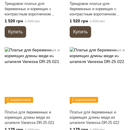
Трендовое платье для
Трендовое платье для
беременных и кормящих с
беременных и кормящих с
контрастным воротничком
контрастным воротничком
Georgia DR-25.081
Georgia DR-25.082
1 520 грн
1 520 грн
1 900 грн
1 900 грн
Купить
Купить
С кормлением
С кормлением
Платье для беременных и
Платье для беременных и
кормящих длины меди из
кормящих длины меди из
штапеля Vanessa DR-25.021
штапеля Vanessa DR-25.022
1 175 грн
1 175 грн
1 469 грн
1 469 грн