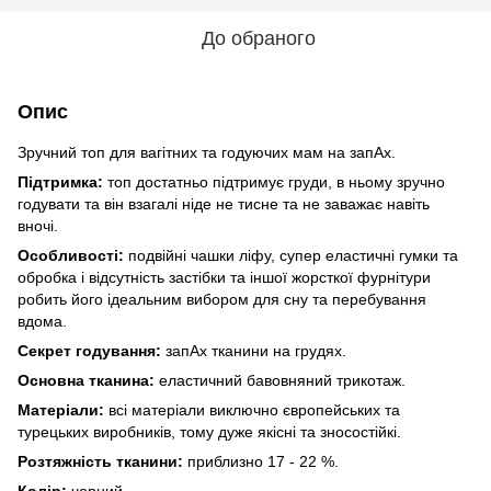
До обраного
Опис
Зручний топ для вагітних та годуючих мам на запАх.
Підтримка:
топ достатньо підтримує груди, в ньому зручно
годувати та він взагалі ніде не тисне та не заважає навіть
вночі.
Особливості:
подвійні чашки ліфу, супер еластичні гумки та
обробка і відсутність застібки та іншої жорсткої фурнітури
робить його ідеальним вибором для сну та перебування
вдома.
Секрет годування:
запАх тканини на грудях.
Основна тканина:
еластичний бавовняний трикотаж.
Матеріали:
всі матеріали виключно європейських та
турецьких виробників, тому дуже якісні та зносостійкі.
Розтяжність тканини:
приблизно 17 - 22 %.
Колір:
чорний.