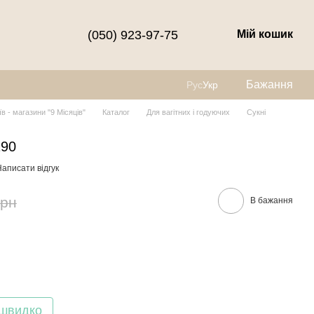
(050) 923-97-75
Мій кошик
Бажання
Рус
Укр
їв - магазини "9 Місяців"
Каталог
Для вагітних і годуючих
Сукні
190
аписати відгук
грн
В бажання
 швидко