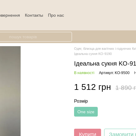
повернення
Контакты
Про нас
Одяг, білизца для вагітних і годуючих Ки
Ідеальна сукня KO-9190
Ідеальна сукня KO-9
В наявності
Артикул: KO-9500
Н
1 512 грн
1 890 
Розмір
One size
Купити
Замовити