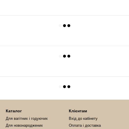
Каталог
Клієнтам
Для вагітних і годуючих
Вхід до кабінету
Для новонароджених
Оплата і доставка