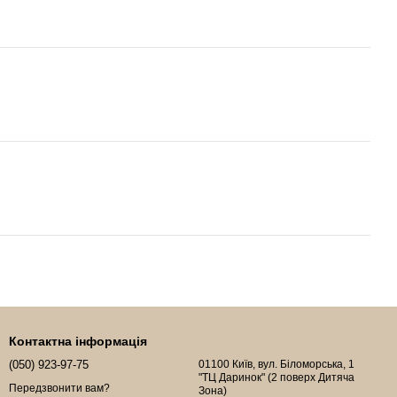
Контактна інформація
(050) 923-97-75
01100 Київ, вул. Біломорська, 1
"ТЦ Даринок" (2 поверх Дитяча
Передзвонити вам?
Зона)