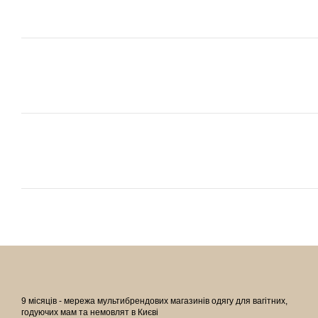
9 місяців - мережа мультибрендових магазинів одягу для вагітних,
годуючих мам та немовлят в Києві