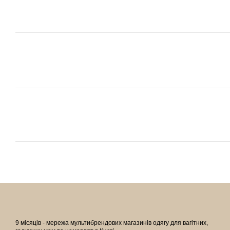
9 місяців - мережа мультибрендових магазинів одягу для вагітних,