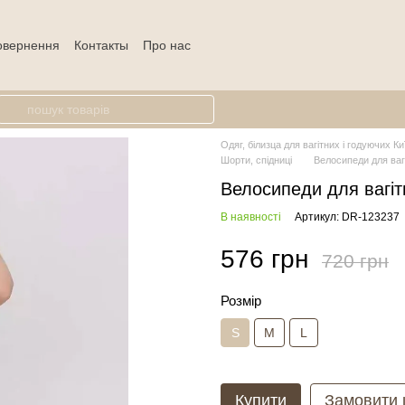
повернення
Контакты
Про нас
Одяг, білизца для вагітних і годуючих Ки
Шорти, спідниці
Велосипеди для ваг
Велосипеди для вагіт
В наявності
Артикул: DR-123237
576 грн
720 грн
Розмір
S
M
L
Купити
Замовити