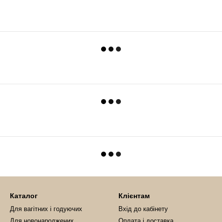
Каталог
Клієнтам
Для вагітних і годуючих
Вхід до кабінету
Для новонароджених
Оплата і доставка