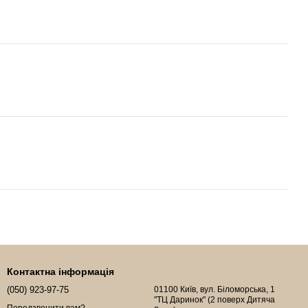
Контактна інформація
(050) 923-97-75
01100 Київ, вул. Біломорська, 1
"ТЦ Даринок" (2 поверх Дитяча