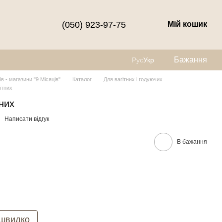
(050) 923-97-75
Мій кошик
Бажання
Рус
Укр
їв - магазини "9 Місяців"
Каталог
Для вагітних і годуючих
ітних
них
Написати відгук
В бажання
 швидко