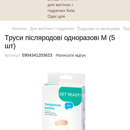
Каталог
Для вагітних і годуючих
Подушки та аксесуари
Тру
Труси післяродові одноразові M (5
шт)
Артикул:
5904341203623
Написати відгук