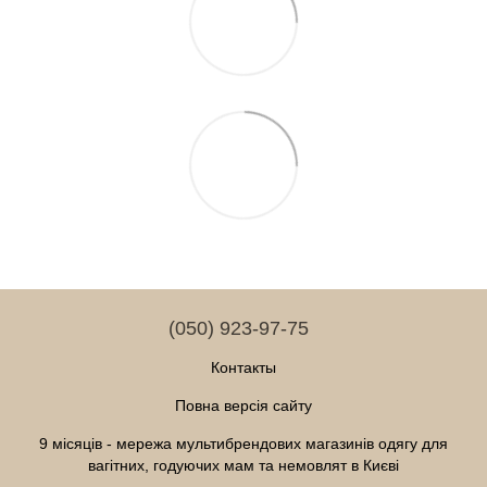
(050) 923-97-75
Контакты
Повна версія сайту
9 місяців - мережа мультибрендових магазинів одягу для
вагітних, годуючих мам та немовлят в Києві