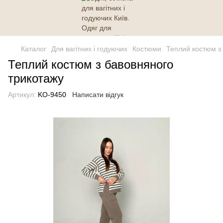
Каталог
Для вагітних і годуючих
Костюми
Теплий костюм з
Теплий костюм з бавовняного
трикотажу
Артикул:
KO-9450
Написати відгук