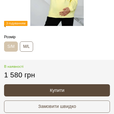
З годуванням
Розмір
S/M
M/L
В наявності
1 580 грн
Купити
Замовити швидко