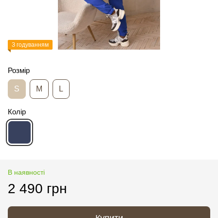
З годуванням
Розмір
S
M
L
Колір
В наявності
2 490 грн
Купити