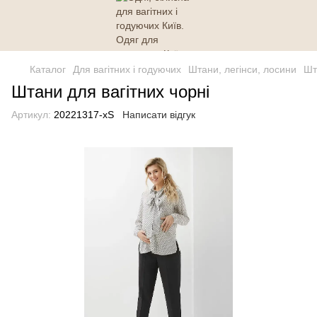
Каталог
Для вагітних і годуючих
Штани, легінси, лосини
Шт
Штани для вагітних чорні
Артикул:
20221317-xS
Написати відгук