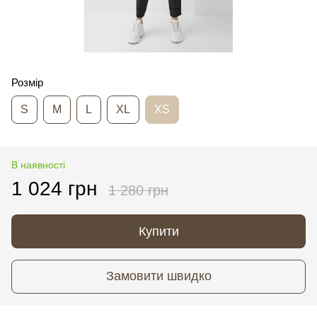
Розмір
S
M
L
XL
XS
В наявності
1 024 грн
1 280 грн
Купити
Замовити швидко