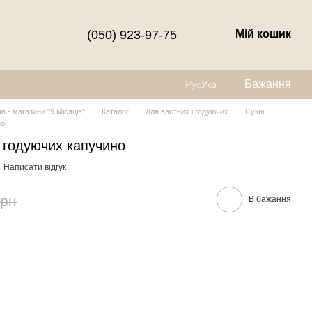
(050) 923-97-75
Мій кошик
Бажання
Рус
Укр
їв - магазини "9 Місяців"
Каталог
Для вагітних і годуючих
Сукні
но
а годуючих капучино
Написати відгук
грн
В бажання