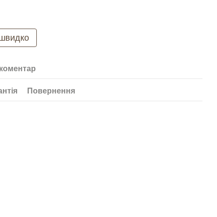
 швидко
 коментар
антія
Повернення