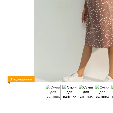
З годуванням