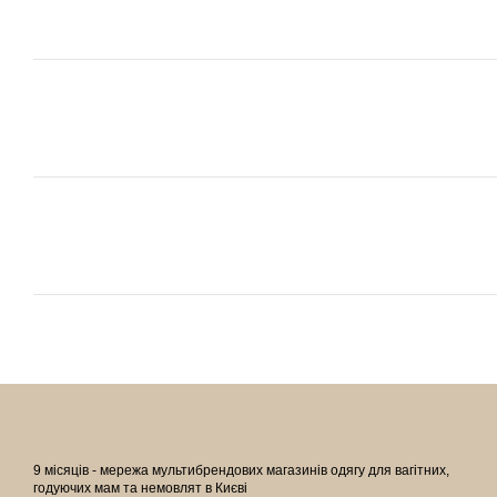
9 місяців - мережа мультибрендових магазинів одягу для вагітних,
годуючих мам та немовлят в Києві