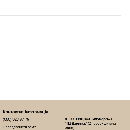
Контактна інформація
(050) 923-97-75
01100 Київ, вул. Біломорська, 1
"ТЦ Даринок" (2 поверх Дитяча
Передзвонити вам?
Зона)