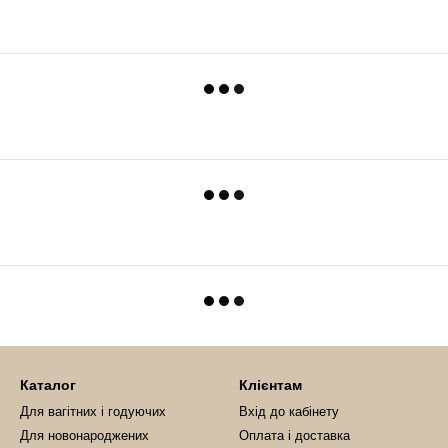
Каталог
Клієнтам
Для вагітних і годуючих
Вхід до кабінету
Для новонароджених
Оплата і доставка