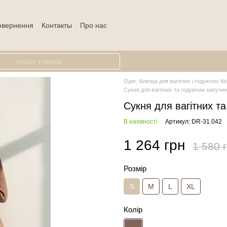
повернення
Контакты
Про нас
Одяг, білизца для вагітних і годуючих Ки
Сукня для вагітних та годуючих капучи
Сукня для вагітних т
В наявності
Артикул: DR-31.042
1 264 грн
1 580 
Розмір
S
M
L
XL
Колір