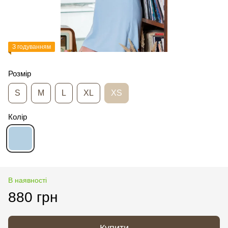
З годуванням
Розмір
S
M
L
XL
XS
Колір
В наявності
880 грн
Купити