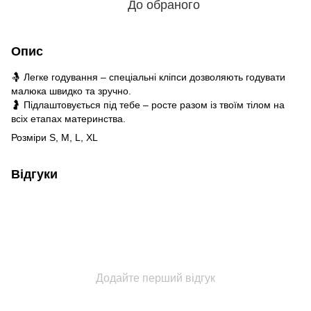
До обраного
Опис
🤱 Легке годування – спеціальні кліпси дозволяють годувати
малюка швидко та зручно.
🤰 Підлаштовується під тебе – росте разом із твоїм тілом на
всіх етапах материнства.
Розміри S, M, L, XL
Відгуки
Додайте перший відгук