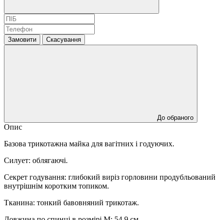
Замовити
Скасування
До обраного
Опис
Базова трикотажна майка для вагітних і годуючих.
Силует: облягаючі.
Секрет годування: глибокий виріз горловини продубльований
внутрішнім коротким топиком.
Тканина: тонкий бавовняний трикотаж.
Довжина по спинці в розмірі М: 54,9 см.