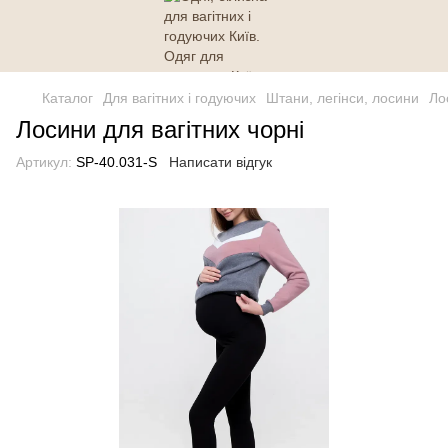
Каталог
Для вагітних і годуючих
Штани, легінси, лосини
Ло
Лосини для вагітних чорні
Артикул:
SP-40.031-S
Написати відгук