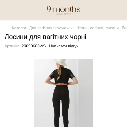
Каталог
Для вагітних і годуючих
Штани, легінси, лосини
Ло
Лосини для вагітних чорні
Артикул:
20090603-xS
Написати відгук