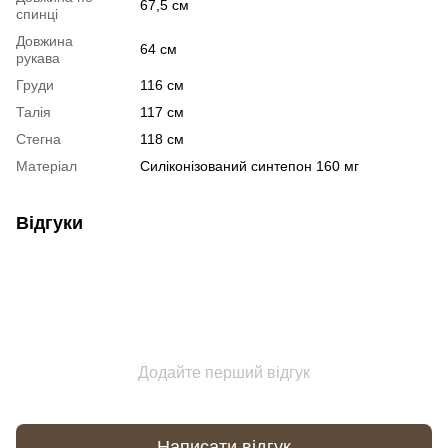
67,5 см
спинці
Довжина
64 см
рукава
Груди
116 см
Талія
117 см
Стегна
118 см
Матеріал
Силіконізований синтепон 160 мг
Відгуки
Додайте перший відгук
Написати відгук