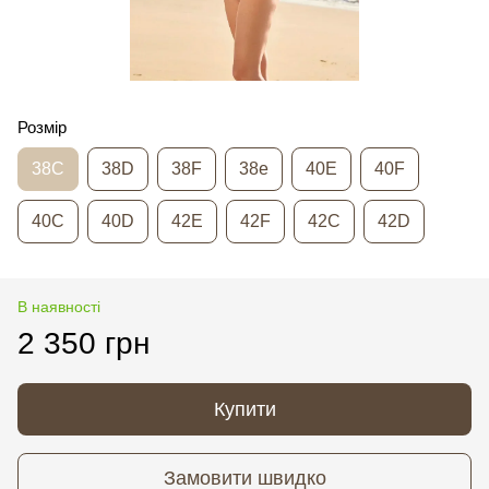
Розмір
38C
38D
38F
38e
40E
40F
40C
40D
42E
42F
42C
42D
В наявності
2 350 грн
Купити
Замовити швидко