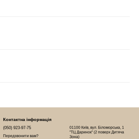
Контактна інформація
(050) 923-97-75
01100 Київ, вул. Біломорська, 1
"ТЦ Даринок" (2 поверх Дитяча
Передзвонити вам?
Зона)