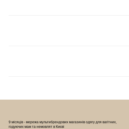
9 місяців - мережа мультибрендових магазинів одягу для вагітних,
годуючих мам та немовлят в Києві