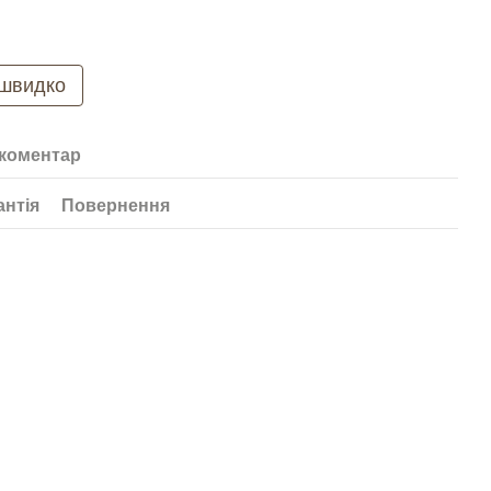
 швидко
 коментар
антія
Повернення