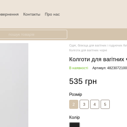
повернення
Контакты
Про нас
Одяг, білизца для вагітних і годуючих Ки
Колготи для вагітних чорні
Колготи для вагітних 
В наявності
Артикул: 482307210
535 грн
Розмір
2
3
4
5
Колір