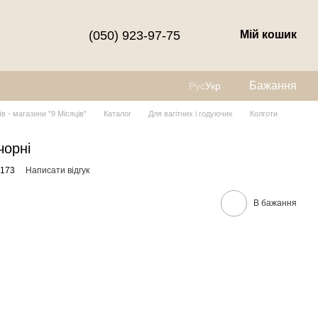
(050) 923-97-75
Мій кошик
Бажання
Рус
Укр
їв - магазини "9 Місяців"
Каталог
Для вагітних і годуючих
Колготи
чорні
0173
Написати відгук
В бажання