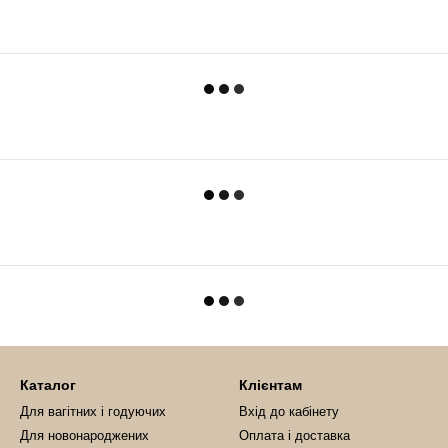
Каталог
Клієнтам
Для вагітних і годуючих
Вхід до кабінету
Для новонароджених
Оплата і доставка