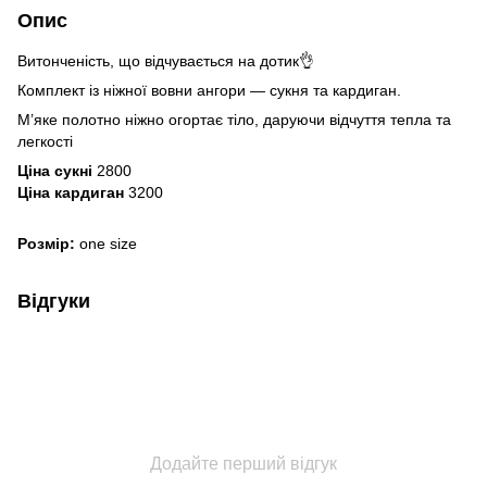
Опис
Витонченість, що відчувається на дотик👌
Комплект із ніжної вовни ангори — сукня та кардиган.
М’яке полотно ніжно огортає тіло, даруючи відчуття тепла та
легкості
Ціна сукні
2800
Ціна кардиган
3200
Розмір:
one size
Відгуки
Додайте перший відгук