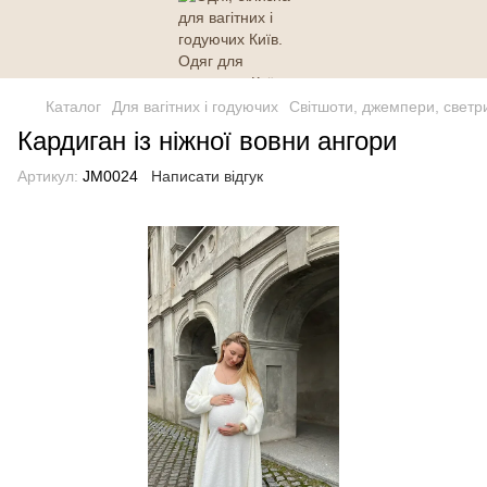
Каталог
Для вагітних і годуючих
Світшоти, джемпери, светр
Кардиган із ніжної вовни ангори
Артикул:
JM0024
Написати відгук