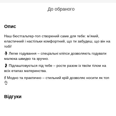
До обраного
Опис
Наш бюстгальтер-топ створений саме для тебе: м’який,
еластичний і настільки комфортний, що ти забудеш, що він на
тобі!
🤱 Легке годування – спеціальні кліпси дозволяють годувати
малюка швидко та зручно.
🤰 Підлаштовується під тебе – росте разом із твоїм тілом на
всіх етапах материнства.
💃 Модно та практично – стильний крій дозволяє носити як топ
👌
Відгуки