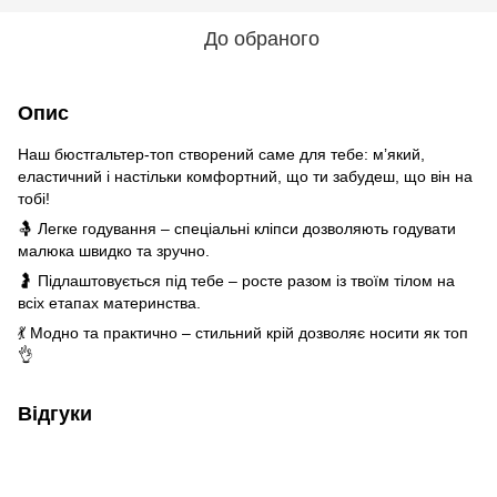
До обраного
Опис
Наш бюстгальтер-топ створений саме для тебе: м’який,
еластичний і настільки комфортний, що ти забудеш, що він на
тобі!
🤱 Легке годування – спеціальні кліпси дозволяють годувати
малюка швидко та зручно.
🤰 Підлаштовується під тебе – росте разом із твоїм тілом на
всіх етапах материнства.
💃 Модно та практично – стильний крій дозволяє носити як топ
👌
Відгуки