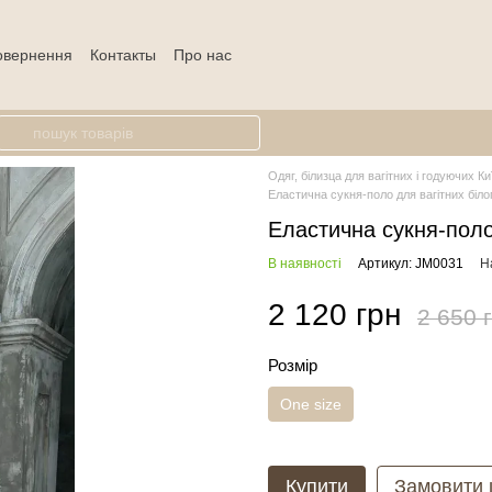
повернення
Контакты
Про нас
Одяг, білизца для вагітних і годуючих Ки
Еластична сукня-поло для вагітних біло
Еластична сукня-поло
В наявності
Артикул: JM0031
Н
2 120 грн
2 650 
Розмір
One size
Купити
Замовити