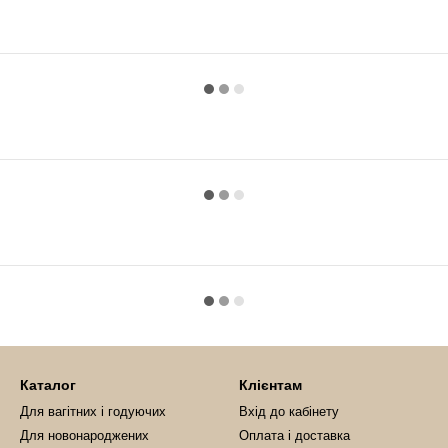
Каталог
Клієнтам
Для вагітних і годуючих
Вхід до кабінету
Для новонароджених
Оплата і доставка