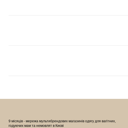
9 місяців - мережа мультибрендових магазинів одягу для вагітних,
годуючих мам та немовлят в Києві