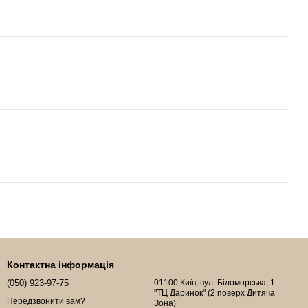
Контактна інформація
(050) 923-97-75
01100 Київ, вул. Біломорська, 1
"ТЦ Даринок" (2 поверх Дитяча
Передзвонити вам?
Зона)