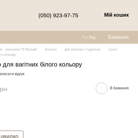
(050) 923-97-75
Мій кошик
Бажання
Рус
Укр
їв - магазини "9 Місяців"
Каталог
Для вагітних і годуючих
Сукні
го кольору
 для вагітних білого кольору
аписати відгук
грн
В бажання
 швидко