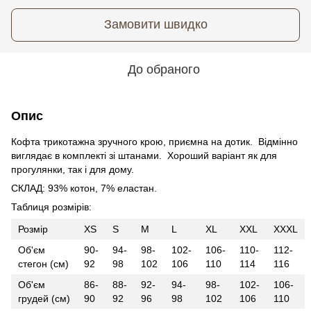
Замовити швидко
До обраного
Опис
Кофта трикотажна зручного крою, приємна на дотик. Відмінно
виглядає в комплекті зі штанами. Хороший варіант як для
прогулянки, так і для дому.
СКЛАД: 93% котон, 7% еластан.
Таблиця розмірів:
Розмір
XS
S
M
L
XL
XXL
XXXL
Об'єм
90-
94-
98-
102-
106-
110-
112-
стегон (см)
92
98
102
106
110
114
116
Об'єм
86-
88-
92-
94-
98-
102-
106-
грудей (см)
90
92
96
98
102
106
110