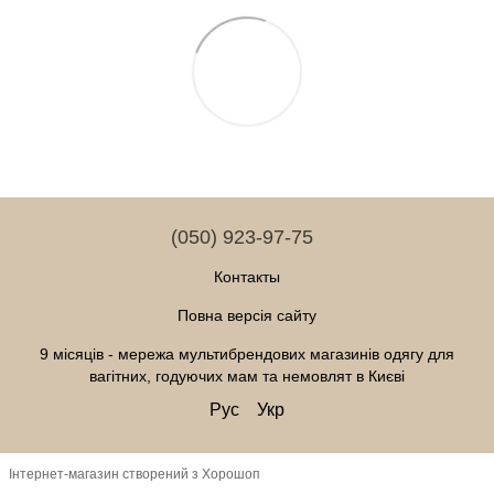
(050) 923-97-75
Контакты
Повна версія сайту
9 місяців - мережа мультибрендових магазинів одягу для
вагітних, годуючих мам та немовлят в Києві
Рус
Укр
Інтернет-магазин створений з Хорошоп