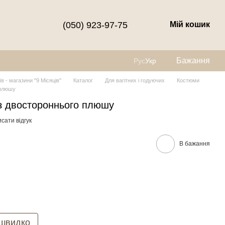
(050) 923-97-75
Мій кошик
Бажання
Рус
Укр
їв - магазини "9 Місяців"
Каталог
Для вагітних і годуючих
Костюми
 плюшу
з двостороннього плюшу
сати відгук
В бажання
 швидко