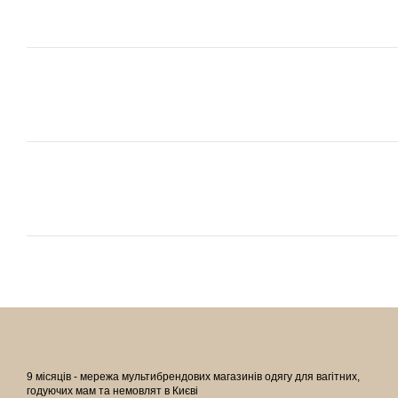
9 місяців - мережа мультибрендових магазинів одягу для вагітних,
годуючих мам та немовлят в Києві