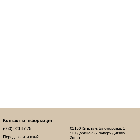
Контактна інформація
(050) 923-97-75
01100 Київ, вул. Біломорська, 1
"ТЦ Даринок" (2 поверх Дитяча
Передзвонити вам?
Зона)