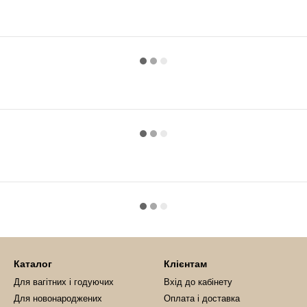
Каталог
Клієнтам
Для вагітних і годуючих
Вхід до кабінету
Для новонароджених
Оплата і доставка