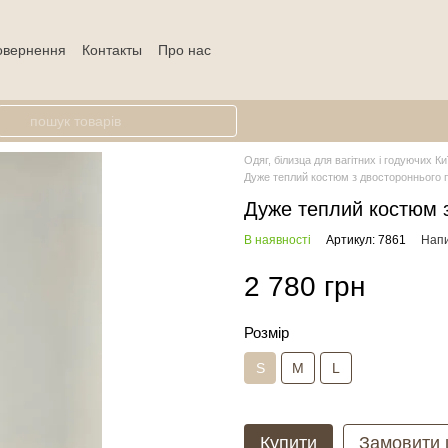
повернення
Контакты
Про нас
Одяг, білизца для вагітних і годуючих Ки
Дуже теплий костюм з двостороннього
Дуже теплий костюм 
В наявності
Артикул: 7861
Напи
2 780 грн
Розмір
S
M
L
Купити
Замовити