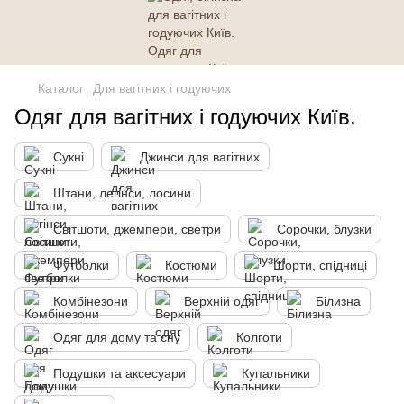
Каталог
Для вагітних і годуючих
Одяг для вагітних і годуючих Київ.
Сукні
Джинси для вагітних
Штани, легінси, лосини
Світшоти, джемпери, светри
Сорочки, блузки
Футболки
Костюми
Шорти, спідниці
Комбінезони
Верхній одяг
Білизна
Одяг для дому та сну
Колготи
Подушки та аксесуари
Купальники