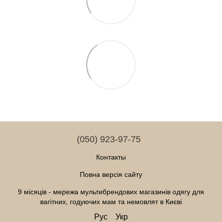
(050) 923-97-75
Контакты
Повна версія сайту
9 місяців - мережа мультибрендових магазинів одягу для
вагітних, годуючих мам та немовлят в Києві
Рус
Укр