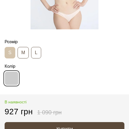
Розмір
S
M
L
Колір
В наявності
927 грн
1 090 грн
Купити