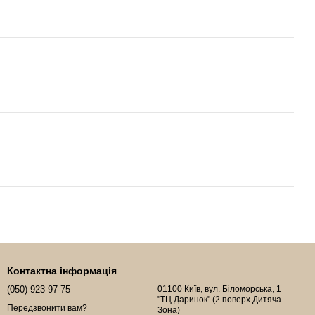
Контактна інформація
(050) 923-97-75
01100 Київ, вул. Біломорська, 1
"ТЦ Даринок" (2 поверх Дитяча
Передзвонити вам?
Зона)