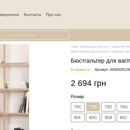
повернення
Контакты
Про нас
Одяг, білизца для вагітних і годуючих Ки
Бюстгальтер для вагітних і годуючих пі
Бюстгальтер для вагіт
В наявності
Артикул: 405850912
2 694 грн
Розмір
70C
70B
70D
70G
80F
80G
85B
85C