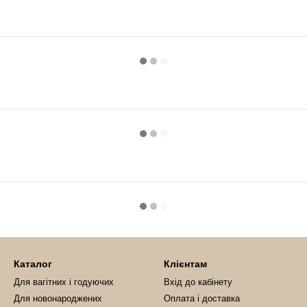
Каталог
Клієнтам
Для вагітних і годуючих
Вхід до кабінету
Для новонароджених
Оплата і доставка