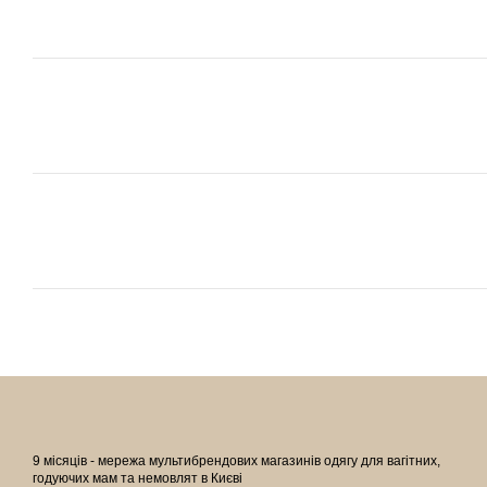
9 місяців - мережа мультибрендових магазинів одягу для вагітних,
годуючих мам та немовлят в Києві