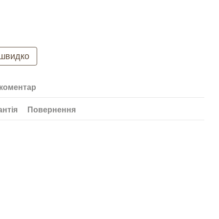
 швидко
 коментар
антія
Повернення