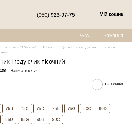
(050) 923-97-75
Мій кошик
Бажання
Рус
Укр
їв - магазини "9 Місяців"
Каталог
Для вагітних і годуючих
Білизна
сочний
них і годуючих пісочний
8356
Написати відгук
В бажання
75B
75C
75D
75E
75G
80C
80D
85D
85G
90B
90C