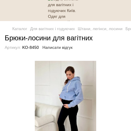
Каталог
Для вагітних і годуючих
Штани, легінси, лосини
Бр
Брюки-лосини для вагітних
Артикул:
KO-8450
Написати відгук