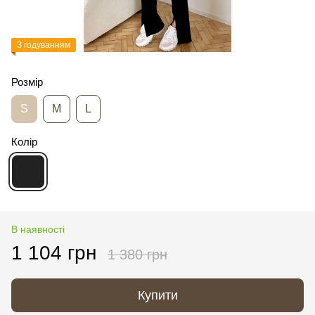
З годуванням
Розмір
S
M
L
Колір
В наявності
1 104 грн
1 380 грн
Купити