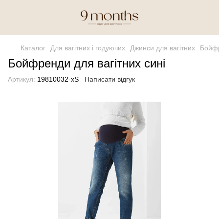
Каталог
Для вагітних і годуючих
Джинси для вагітних
Бойфр
Бойфренди для вагітних сині
Артикул:
19810032-xS
Написати відгук