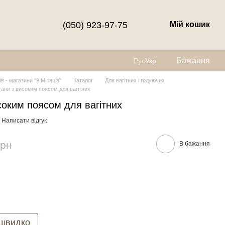
(050) 923-97-75
Мій кошик
Бажання
Рус
Укр
їв - магазини "9 Місяців"
Каталог
Для вагітних і годуючих
штани з високим поясом для вагітних
исоким поясом для вагітних
Написати відгук
грн
В бажання
 швидко