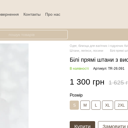
повернення
Контакты
Про нас
Одяг, білизца для вагітних і годуючих Ки
Штани, легінси, лосини
Білі прямі 
Білі прямі штани з в
В наявності
Артикул: TR-26.091
1 300 грн
1 625 
Розмір
S
M
L
XL
2XL
Купити
Замовити