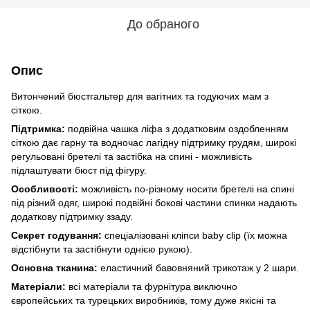
До обраного
Опис
Витончений бюстгальтер для вагітних та годуючих мам з
сіткою.
Підтримка:
подвійна чашка ліфа з додатковим оздобленням
сіткою дає гарну та водночас лагідну підтримку грудям, широкі
регульовані бретелі та застібка на спині - можливість
підлаштувати бюст під фігуру.
Особливості:
можливість по-різному носити бретелі на спині
під різний одяг, широкі подвійні бокові частини спинки надають
додаткову підтримку ззаду.
Секрет годування:
спеціалізовані кліпси baby clip (їх можна
відстібнути та застібнути однією рукою).
Основна тканина:
еластичний бавовняний трикотаж у 2 шари.
Матеріали:
всі матеріали та фурнітура виключно
європейських та турецьких виробників, тому дуже якісні та