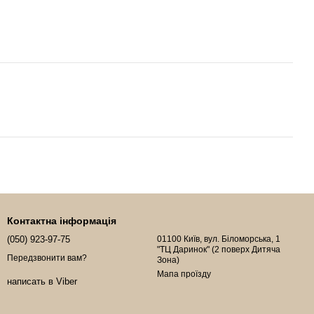
Контактна інформація
(050) 923-97-75
01100 Київ, вул. Біломорська, 1
"ТЦ Даринок" (2 поверх Дитяча
Передзвонити вам?
Зона)
Мапа проїзду
написать в Viber