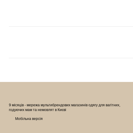
9 місяців - мережа мультибрендових магазинів одягу для вагітних,
годуючих мам та немовлят в Києві
Мобільна версія