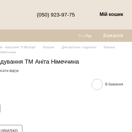
(050) 923-97-75
Мій кошик
Бажання
Рус
Укр
їв - магазини "9 Місяців"
Каталог
Для вагітних і годуючих
Білизна
 Німеччина
одування ТМ Аніта Німеччина
сати відгук
В бажання
 швидко