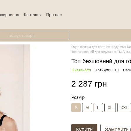
повернення
Контакты
Про нас
Одяг, білизца для вагітних і годуючих Ки
Топ безшовний для годування ТМ Аніта
Топ безшовний для г
В наявності
Артикул: 0013
Напи
2 287 грн
Розмір
S
M
L
XL
XXL
Купити
Замовити