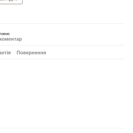
локно
 коментар
антія
Повернення